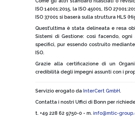
Come gli altri standard rilasciati o revis
ISO 14001:2015, la ISO 45001, ISO 27001:20
ISO 37001 si baserà sulla struttura HLS (Hi
Quest’ultima è stata delineata e resa obbl
Sistemi di Gestione: così facendo, ogni 
specifici, pur essendo costruito mediant
ISO.
Grazie alla certificazione di un Organ
credibilità degli impegni assunti con i propr
Servizio erogato da
InterCert GmbH
.
Contatta i nostri Uffici di Bonn per richied
t. +49 228 62 9750-0 - m.
info@mtic-group.