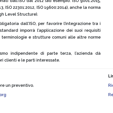
ionati dall’ISO dal 2012 (ad esempio: ISO 9001:2015,
13, ISO 22301:2012, ISO 19600:2014), anche la norma
gh Level Structure).
igatoria dall’ISO, per favorire l’integrazione tra i
standard imporrà l’applicazione dei suoi requisiti
e terminologie e strutture comuni alle altre norme
ismo indipendente di parte terza, l’azienda dà
i clienti e le parti interessate.
Li
ere un preventivo.
Ri
org
Re