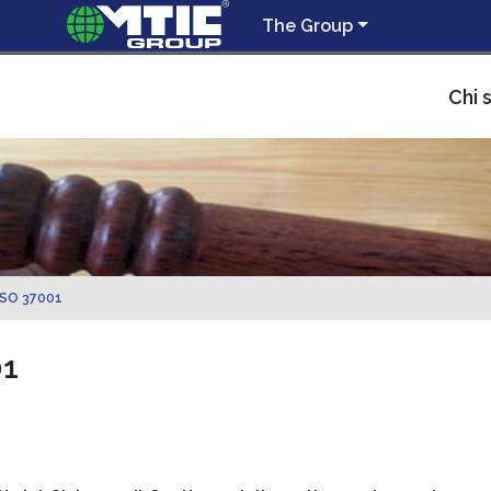
The Group
Chi 
 ISO 37001
01