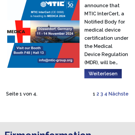
announce that
MTIC InterCert, a
Notified Body for
medical device
certification under
the Medical
Device Regulation
(MDR), will be…
Weiterlesen
Seite 1 von 4.
1
2
3
4
Nächste