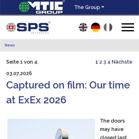
The Group
News
Seite 1 von 4.
1
2
3
4
Nächste
03.07.2026
Captured on film: Our time
at ExEx 2026
The doors
may have
closed last